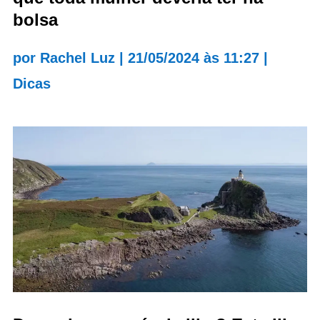
bolsa
por
Rachel Luz
|
21/05/2024 às 11:27
|
Dicas