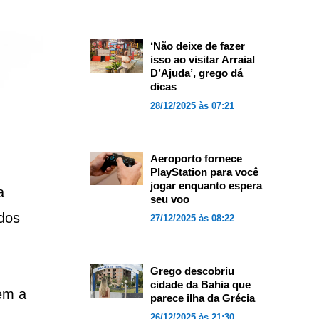
‘Não deixe de fazer
isso ao visitar Arraial
D’Ajuda’, grego dá
dicas
28/12/2025 às 07:21
Aeroporto fornece
PlayStation para você
jogar enquanto espera
a
seu voo
dos
27/12/2025 às 08:22
Grego descobriu
cidade da Bahia que
em a
parece ilha da Grécia
26/12/2025 às 21:30