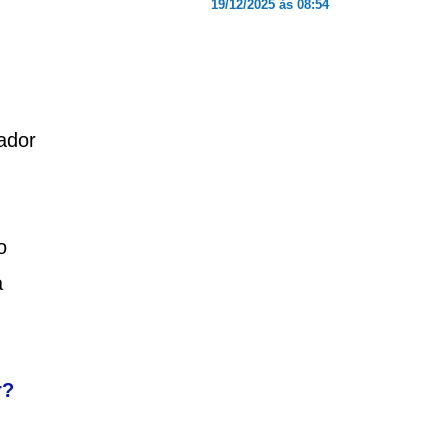
19/12/2025 às 08:54
ador
o
a
.
r?