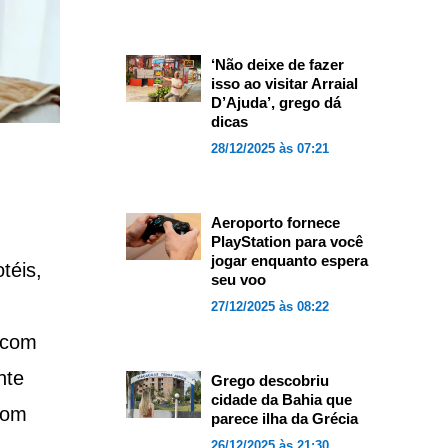
‘Não deixe de fazer
isso ao visitar Arraial
D’Ajuda’, grego dá
dicas
28/12/2025 às 07:21
Aeroporto fornece
PlayStation para você
jogar enquanto espera
téis,
seu voo
27/12/2025 às 08:22
 com
nte
Grego descobriu
cidade da Bahia que
com
parece ilha da Grécia
26/12/2025 às 21:30