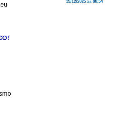
19/12/2025 às 08:54
seu
CO!
esmo