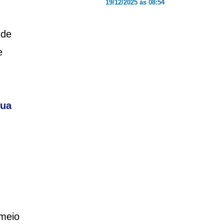
19/12/2025 às 08:54
 de
e
sua
 meio