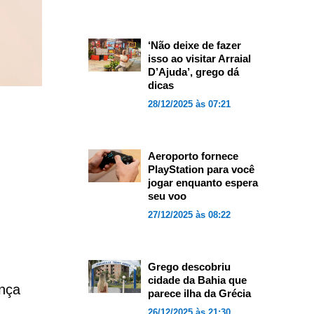
‘Não deixe de fazer
isso ao visitar Arraial
D’Ajuda’, grego dá
dicas
28/12/2025 às 07:21
Aeroporto fornece
PlayStation para você
jogar enquanto espera
seu voo
27/12/2025 às 08:22
Grego descobriu
cidade da Bahia que
nça
parece ilha da Grécia
26/12/2025 às 21:30