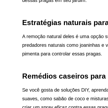
dessas pragas em seu jardim.
Estratégias naturais par
A remoção natural deles é uma opção su
predadores naturais como joaninhas e 
pimenta para controlar essas pragas.
Remédios caseiros para 
Se você gosta de soluções DIY, aprenda 
suaves, como sabão de coco e misturas 
criar um spray eficaz contra essas prag