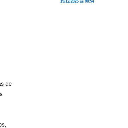
19/12/2025 às 08:54
ás de
s
os,