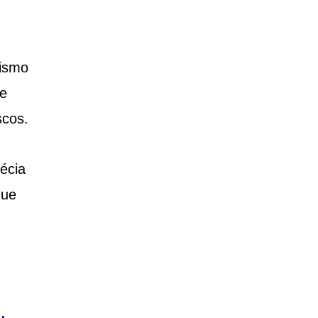
dismo
 e
scos.
écia
que