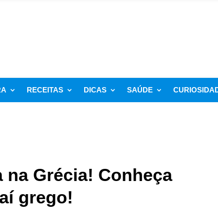
RA
RECEITAS
DICAS
SAÚDE
CURIOSIDA
ca na Grécia! Conheça
aí grego!