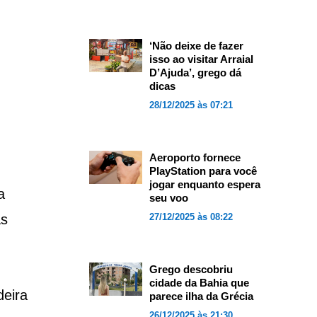
‘Não deixe de fazer
isso ao visitar Arraial
D’Ajuda’, grego dá
dicas
28/12/2025 às 07:21
Aeroporto fornece
PlayStation para você
jogar enquanto espera
a
seu voo
as
27/12/2025 às 08:22
Grego descobriu
cidade da Bahia que
deira
parece ilha da Grécia
26/12/2025 às 21:30