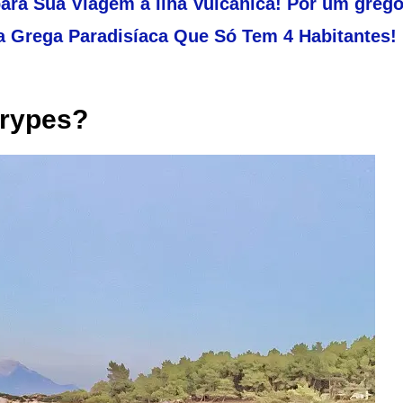
para Sua Viagem à Ilha Vulcânica! Por um grego
a Grega Paradisíaca Que Só Tem 4 Habitantes!
trypes?