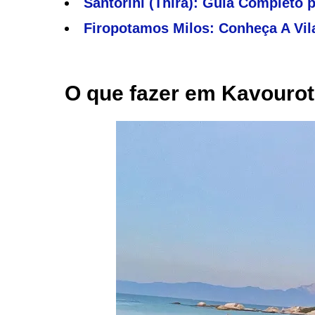
Santorini (Thira): Guia Completo 
Firopotamos Milos: Conheça A Vil
O que fazer em Kavouro