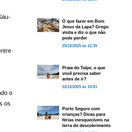
Sáu-
O que fazer em Bom
Jesus da Lapa? Grego
visita e diz o que não
pode perder
25/12/2025 às 12:39
entre
Praia do Taípe, o que
você precisa saber
antes de ir?
22/12/2025 às 14:43
ndo o
s os
Porto Seguro com
crianças? Dicas para
férias inesquecíveis na
terra do descobrimento