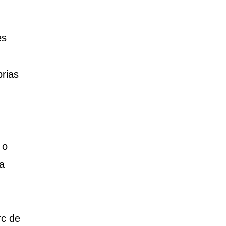
es
brias
 o
a
rc de