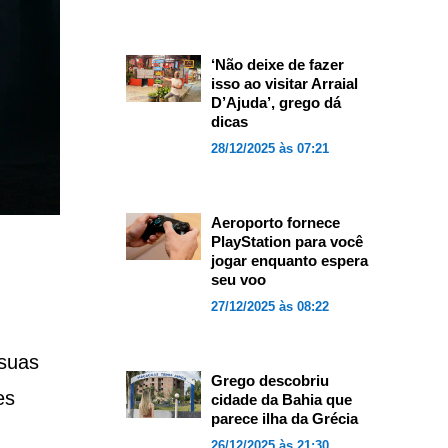
‘Não deixe de fazer
isso ao visitar Arraial
D’Ajuda’, grego dá
dicas
28/12/2025 às 07:21
Aeroporto fornece
PlayStation para você
jogar enquanto espera
seu voo
27/12/2025 às 08:22
 suas
Grego descobriu
es
cidade da Bahia que
parece ilha da Grécia
26/12/2025 às 21:30