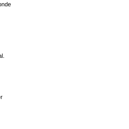
 onde
l.
r