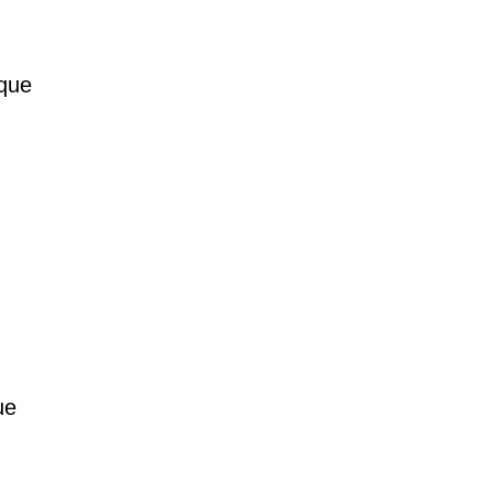
 que
ue