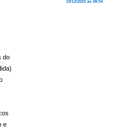
19/12/2025 às 08:54
s do
ida)
o
cos
o e