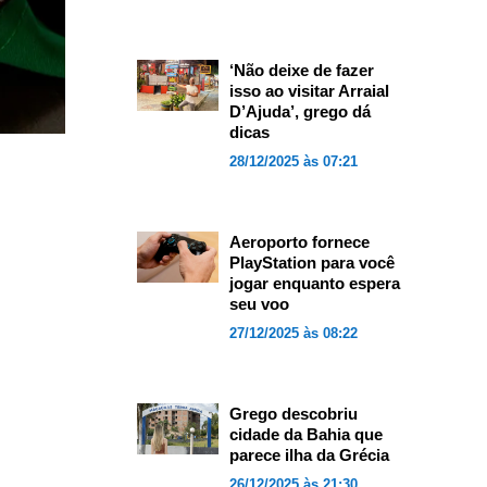
‘Não deixe de fazer
isso ao visitar Arraial
D’Ajuda’, grego dá
dicas
28/12/2025 às 07:21
Aeroporto fornece
PlayStation para você
jogar enquanto espera
seu voo
27/12/2025 às 08:22
Grego descobriu
cidade da Bahia que
parece ilha da Grécia
26/12/2025 às 21:30