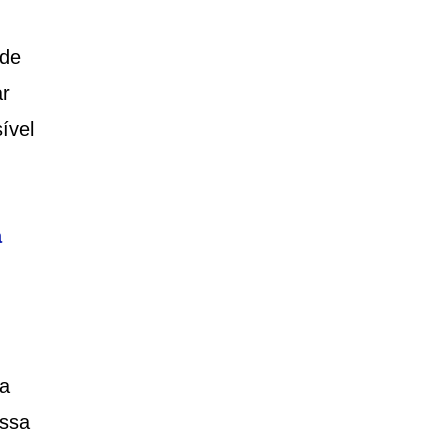
ode
ar
ível
a
da
Essa