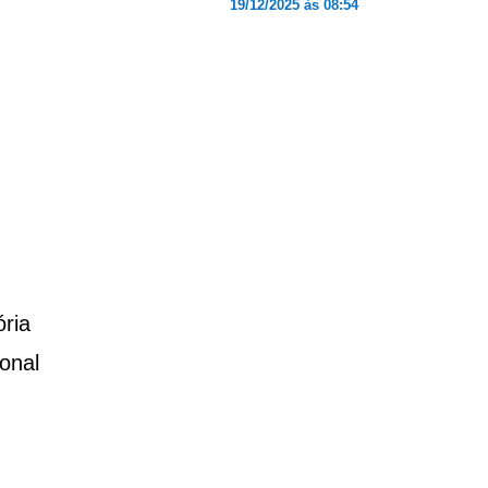
19/12/2025 às 08:54
ória
onal