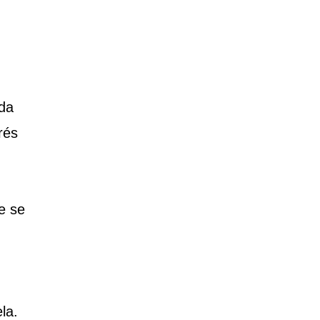
da
rés
e se
la.