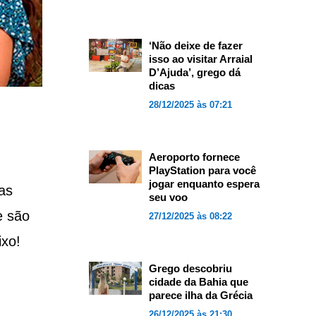
‘Não deixe de fazer
isso ao visitar Arraial
D’Ajuda’, grego dá
dicas
28/12/2025 às 07:21
Aeroporto fornece
PlayStation para você
jogar enquanto espera
as
seu voo
e são
27/12/2025 às 08:22
ixo!
Grego descobriu
cidade da Bahia que
parece ilha da Grécia
26/12/2025 às 21:30