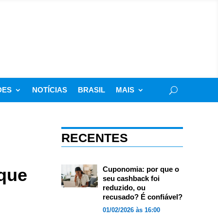
DES
NOTÍCIAS
BRASIL
MAIS
RECENTES
 que
Cuponomia: por que o
seu cashback foi
reduzido, ou
recusado? É confiável?
01/02/2026 às 16:00