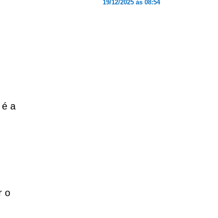
19/12/2025 às 08:54
 é a
r o