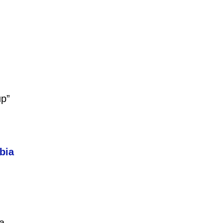
up”
bia
a