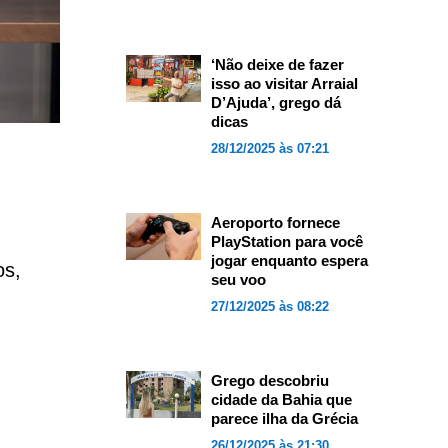
‘Não deixe de fazer
isso ao visitar Arraial
D’Ajuda’, grego dá
dicas
28/12/2025 às 07:21
Aeroporto fornece
PlayStation para você
jogar enquanto espera
os,
seu voo
27/12/2025 às 08:22
Grego descobriu
cidade da Bahia que
parece ilha da Grécia
26/12/2025 às 21:30