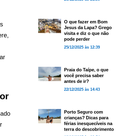
O que fazer em Bom
ns
Jesus da Lapa? Grego
visita e diz o que não
ere,
pode perder
25/12/2025 às 12:39
ar
Praia do Taípe, o que
você precisa saber
antes de ir?
22/12/2025 às 14:43
or
Porto Seguro com
sado
crianças? Dicas para
férias inesquecíveis na
r
terra do descobrimento