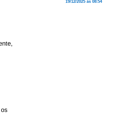
19/12/2025 às 08:54
ente,
 os