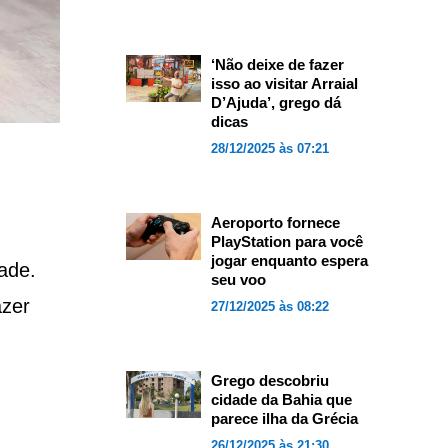
‘Não deixe de fazer
isso ao visitar Arraial
D’Ajuda’, grego dá
dicas
28/12/2025 às 07:21
Aeroporto fornece
PlayStation para você
jogar enquanto espera
dade.
seu voo
azer
27/12/2025 às 08:22
Grego descobriu
cidade da Bahia que
parece ilha da Grécia
26/12/2025 às 21:30