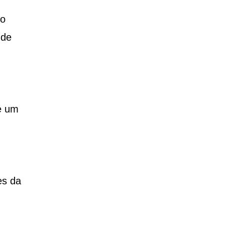
do
 de
e um
es da