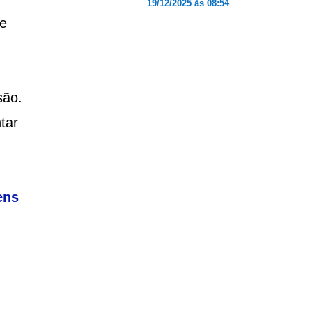
19/12/2025 às 08:54
e
são.
tar
ens