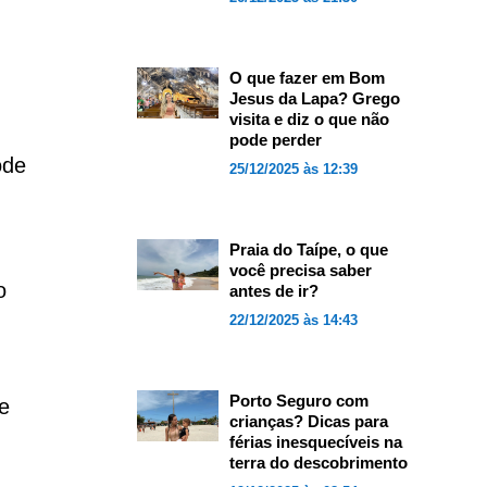
O que fazer em Bom
Jesus da Lapa? Grego
visita e diz o que não
pode perder
ode
25/12/2025 às 12:39
Praia do Taípe, o que
você precisa saber
o
antes de ir?
22/12/2025 às 14:43
.
Porto Seguro com
e
crianças? Dicas para
férias inesquecíveis na
terra do descobrimento