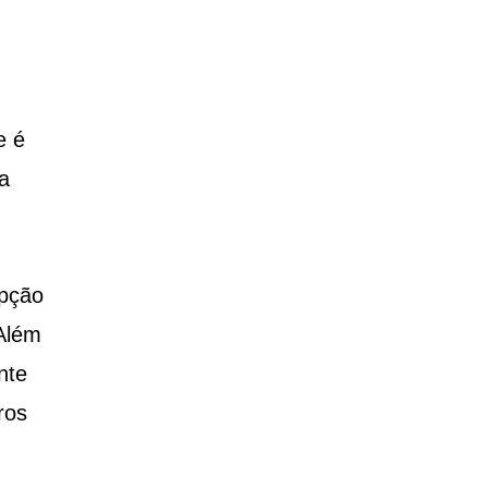
e é
a
opção
 Além
nte
ros