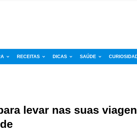
RA
RECEITAS
DICAS
SAÚDE
CURIOSIDA
para levar nas suas viage
nde