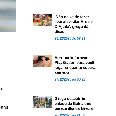
‘Não deixe de fazer
isso ao visitar Arraial
D’Ajuda’, grego dá
dicas
28/12/2025 às 07:21
Aeroporto fornece
PlayStation para você
jogar enquanto espera
seu voo
27/12/2025 às 08:22
 o
Grego descobriu
cidade da Bahia que
para
parece ilha da Grécia
26/12/2025 às 21:30