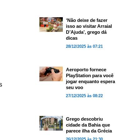
‘Não deixe de fazer
isso ao visitar Arraial
D’Ajuda’, grego dá
dicas
28/12/2025 às 07:21
Aeroporto fornece
PlayStation para você
jogar enquanto espera
s
seu voo
27/12/2025 às 08:22
Grego descobriu
cidade da Bahia que
parece ilha da Grécia
26/12/2025 às 21:30