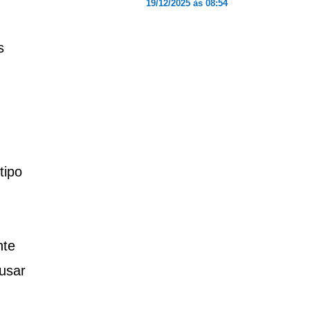
19/12/2025 às 08:54
s
tipo
nte
 usar