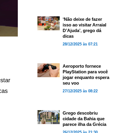
‘Não deixe de fazer
isso ao visitar Arraial
D’Ajuda’, grego dá
dicas
28/12/2025 às 07:21
Aeroporto fornece
PlayStation para você
jogar enquanto espera
star
seu voo
cas
27/12/2025 às 08:22
Grego descobriu
cidade da Bahia que
parece ilha da Grécia
26/12/2025 às 21:30