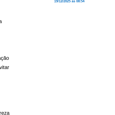
19/12/2025 às 08:54
a
ação
itar
reza