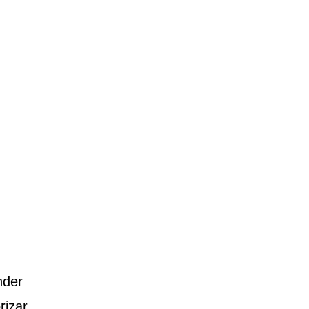
nder
rizar