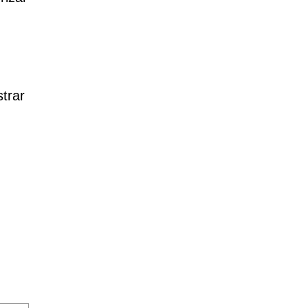
trar
!