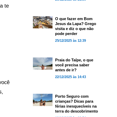
a te
O que fazer em Bom
Jesus da Lapa? Grego
visita e diz o que não
pode perder
25/12/2025 às 12:39
Praia do Taípe, o que
você precisa saber
antes de ir?
22/12/2025 às 14:43
você
s,
Porto Seguro com
crianças? Dicas para
férias inesquecíveis na
terra do descobrimento