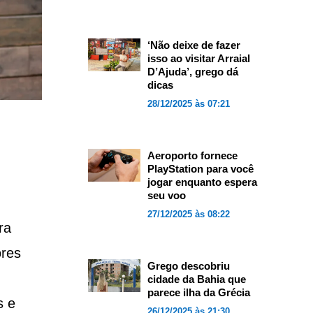
‘Não deixe de fazer
isso ao visitar Arraial
D’Ajuda’, grego dá
dicas
28/12/2025 às 07:21
Aeroporto fornece
PlayStation para você
jogar enquanto espera
seu voo
27/12/2025 às 08:22
ra
ores
Grego descobriu
cidade da Bahia que
parece ilha da Grécia
s e
26/12/2025 às 21:30