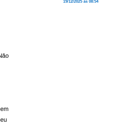
19/12/2025 às 08:54
“Não
dem
seu