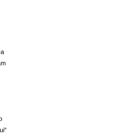
ma
cam
o
ui”