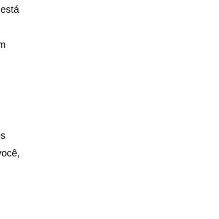
 está
em
os
você,