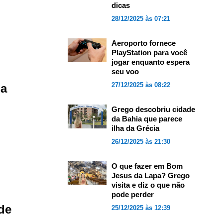
dicas
28/12/2025 às 07:21
Aeroporto fornece
PlayStation para você
jogar enquanto espera
seu voo
27/12/2025 às 08:22
ua
Grego descobriu cidade
da Bahia que parece
ilha da Grécia
26/12/2025 às 21:30
O que fazer em Bom
Jesus da Lapa? Grego
visita e diz o que não
pode perder
de
25/12/2025 às 12:39