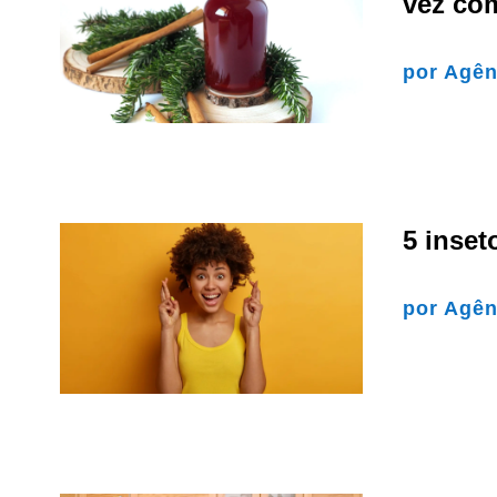
vez com
por
Agên
5 inset
por
Agên