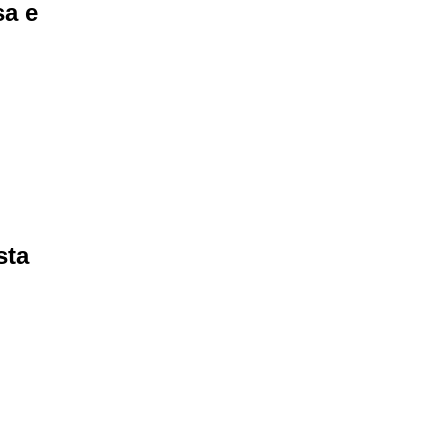
sa e
sta