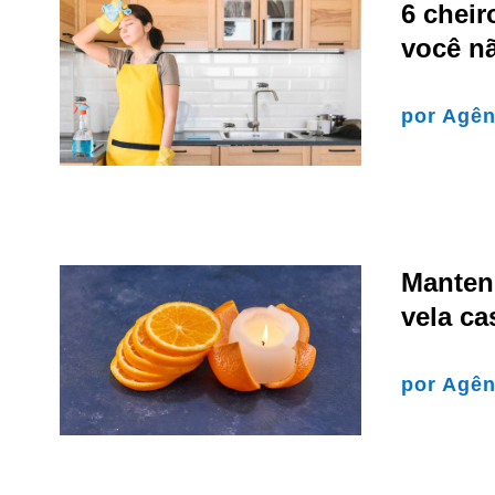
6 cheir
você n
por
Agên
Manten
vela ca
por
Agên