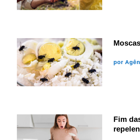
Moscas:
por
Agên
Fim da
repelen