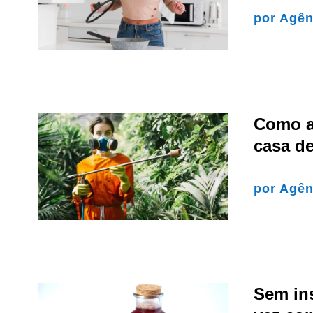
por
Agên
Como a
casa de
por
Agên
Sem ins