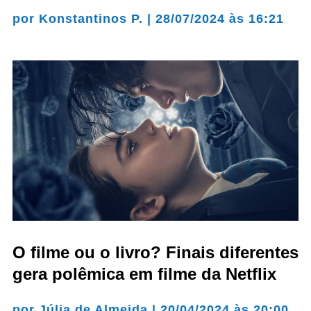
por
Konstantinos P.
|
28/07/2024 às 16:21
O filme ou o livro? Finais diferentes
gera polêmica em filme da Netflix
por
Júlia de Almeida
|
20/04/2024 às 20:00