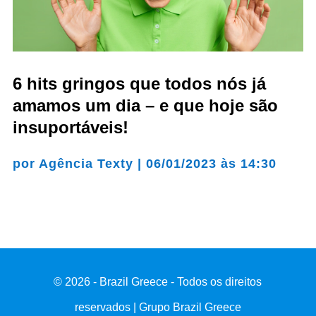
6 hits gringos que todos nós já
amamos um dia – e que hoje são
insuportáveis!
por
Agência Texty
|
06/01/2023 às 14:30
© 2026 - Brazil Greece - Todos os direitos
reservados | Grupo Brazil Greece