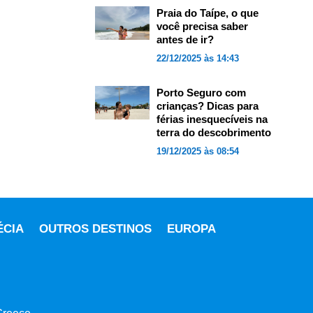
Praia do Taípe, o que
você precisa saber
antes de ir?
22/12/2025 às 14:43
Porto Seguro com
crianças? Dicas para
férias inesquecíveis na
terra do descobrimento
19/12/2025 às 08:54
ÉCIA
OUTROS DESTINOS
EUROPA