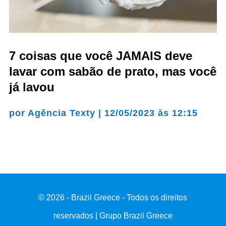
7 coisas que você JAMAIS deve
lavar com sabão de prato, mas você
já lavou
por
Agência Texty
|
12/05/2023 às 12:15
© 2026 - Brazil Greece - Todos os direitos
reservados | Grupo Brazil Greece