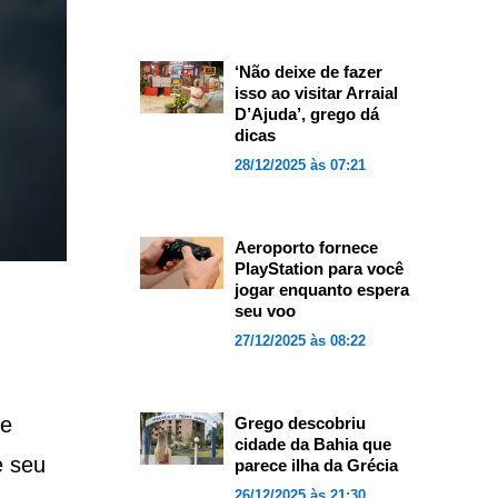
‘Não deixe de fazer
isso ao visitar Arraial
D’Ajuda’, grego dá
dicas
28/12/2025 às 07:21
Aeroporto fornece
PlayStation para você
jogar enquanto espera
seu voo
27/12/2025 às 08:22
me
Grego descobriu
cidade da Bahia que
e seu
parece ilha da Grécia
26/12/2025 às 21:30