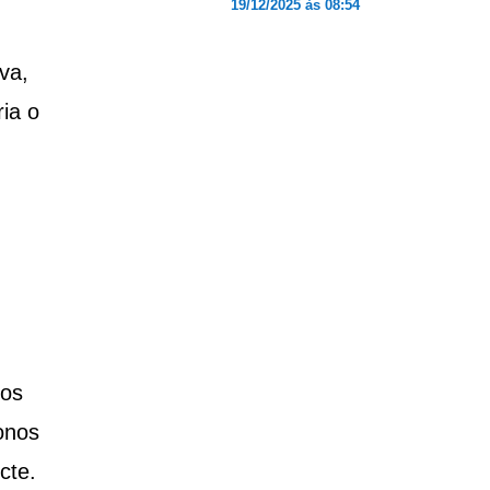
19/12/2025 às 08:54
va,
ia o
nos
onos
cte.