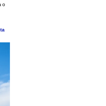
a o
ta