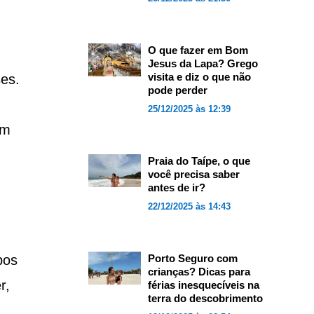
O que fazer em Bom
Jesus da Lapa? Grego
visita e diz o que não
ses.
pode perder
25/12/2025 às 12:39
um
Praia do Taípe, o que
você precisa saber
antes de ir?
22/12/2025 às 14:43
bos
Porto Seguro com
crianças? Dicas para
r,
férias inesquecíveis na
terra do descobrimento