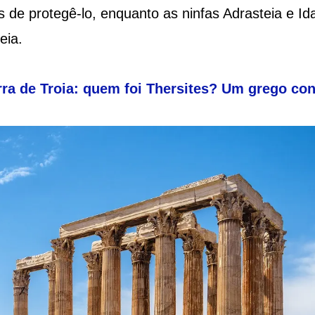
 de protegê-lo, enquanto as ninfas Adrasteia e Id
eia.
ra de Troia: quem foi Thersites? Um grego con