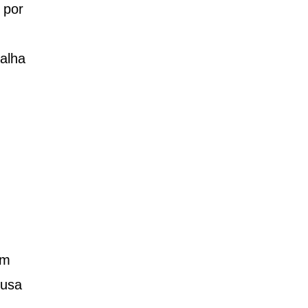
 por
alha
em
eusa