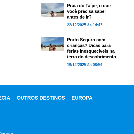
Praia do Taípe, o que
você precisa saber
antes de ir?
22/12/2025 às 14:43
Porto Seguro com
crianças? Dicas para
férias inesquecíveis na
terra do descobrimento
19/12/2025 às 08:54
ÉCIA
OUTROS DESTINOS
EUROPA