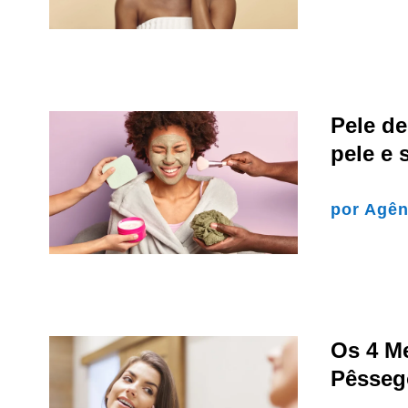
Pele de
pele e 
por
Agên
Os 4 M
Pêssego