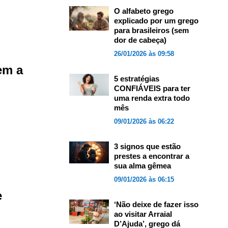
O alfabeto grego
explicado por um grego
para brasileiros (sem
dor de cabeça)
26/01/2026 às 09:58
em a
5 estratégias
CONFIÁVEIS para ter
uma renda extra todo
mês
09/01/2026 às 06:22
3 signos que estão
prestes a encontrar a
sua alma gêmea
09/01/2026 às 06:15
e
‘Não deixe de fazer isso
ao visitar Arraial
D’Ajuda’, grego dá