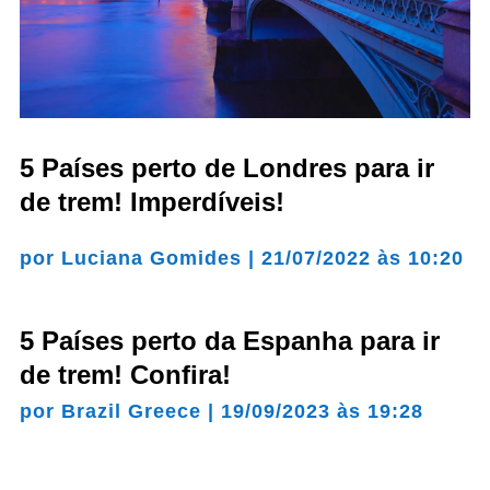
5 Países perto de Londres para ir
de trem! Imperdíveis!
por
Luciana Gomides
|
21/07/2022 às 10:20
5 Países perto da Espanha para ir
de trem! Confira!
por
Brazil Greece
|
19/09/2023 às 19:28