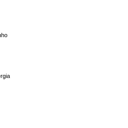
nho
rgia