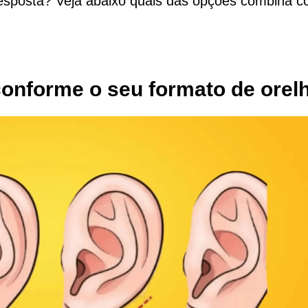
resposta? Veja abaixo quais das opções combina 
conforme o seu formato de orel