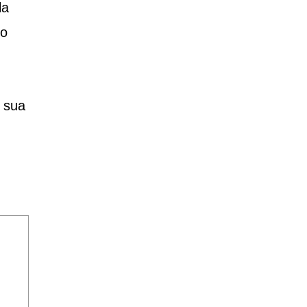
la
lo
 sua
!