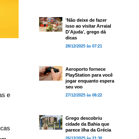
‘Não deixe de fazer
isso ao visitar Arraial
D’Ajuda’, grego dá
dicas
28/12/2025 às 07:21
Aeroporto fornece
PlayStation para você
jogar enquanto espera
seu voo
as e
27/12/2025 às 08:22
Grego descobriu
cidade da Bahia que
icas
parece ilha da Grécia
26/12/2025 às 21:30