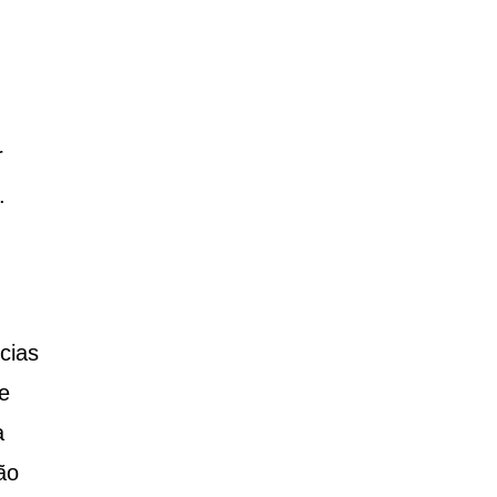
r
.
cias
e
a
ão