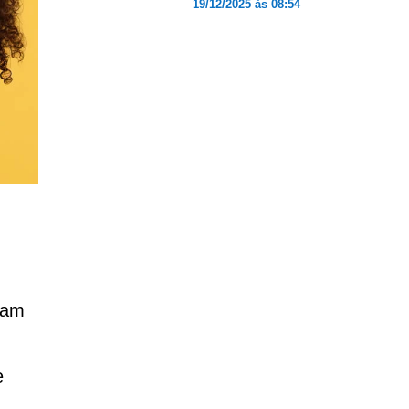
19/12/2025 às 08:54
ham
e