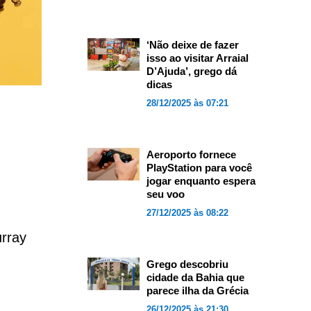
‘Não deixe de fazer
isso ao visitar Arraial
D’Ajuda’, grego dá
dicas
28/12/2025 às 07:21
Aeroporto fornece
PlayStation para você
jogar enquanto espera
seu voo
27/12/2025 às 08:22
urray
Grego descobriu
cidade da Bahia que
parece ilha da Grécia
26/12/2025 às 21:30