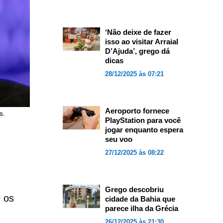
‘Não deixe de fazer
isso ao visitar Arraial
D’Ajuda’, grego dá
dicas
28/12/2025 às 07:21
Aeroporto fornece
s.
PlayStation para você
jogar enquanto espera
seu voo
27/12/2025 às 08:22
Grego descobriu
e os
cidade da Bahia que
parece ilha da Grécia
26/12/2025 às 21:30