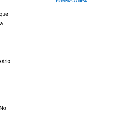
19/12/2025 às 08:54
 que
ra
sário
 No