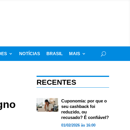
DES
NOTÍCIAS
BRASIL
MAIS
RECENTES
igno
Cuponomia: por que o
seu cashback foi
reduzido, ou
recusado? É confiável?
01/02/2026 às 16:00