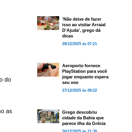
‘Não deixe de fazer
isso ao visitar Arraial
D’Ajuda’, grego dá
dicas
28/12/2025 às 07:21
Aeroporto fornece
PlayStation para você
jogar enquanto espera
no do
seu voo
27/12/2025 às 08:22
mo as
Grego descobriu
cidade da Bahia que
parece ilha da Grécia
26/12/2025 às 21:30