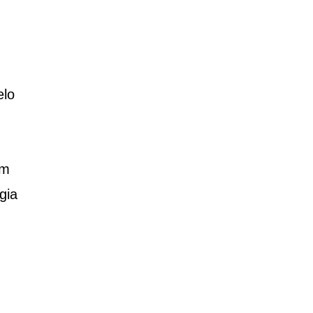
elo
em
gia