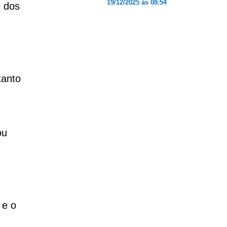
19/12/2025 às 08:54
e dos
tanto
ou
 e o