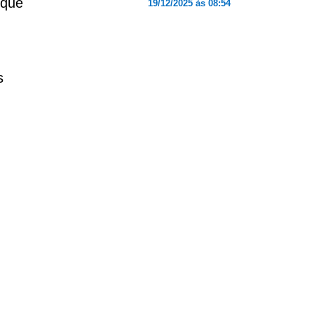
 que
19/12/2025 às 08:54
s