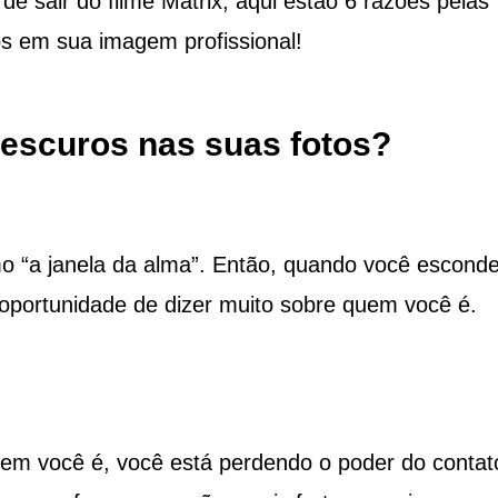
e sair do filme Matrix, aqui estão 6 razões pelas
s em sua imagem profissional!
 escuros nas suas fotos?
 “a janela da alma”. Então, quando você escond
oportunidade de dizer muito sobre quem você é.
uem você é, você está perdendo o poder do contat