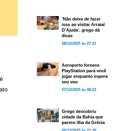
‘Não deixe de fazer
isso ao visitar Arraial
D’Ajuda’, grego dá
dicas
28/12/2025 às 07:21
Aeroporto fornece
PlayStation para você
jogar enquanto espera
 é
seu voo
ato
27/12/2025 às 08:22
Grego descobriu
cidade da Bahia que
parece ilha da Grécia
26/12/2025 às 21:30