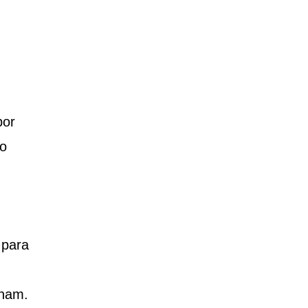
por
go
 para
gnam.