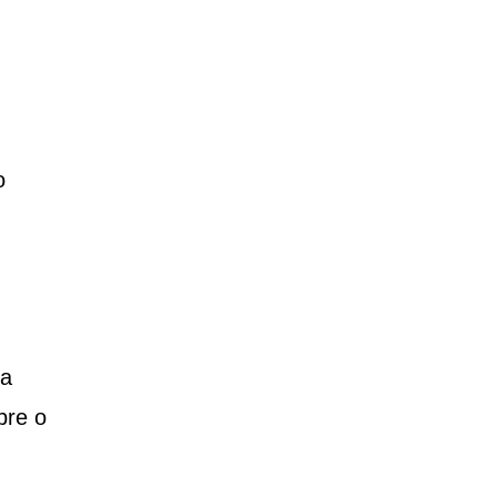
o
sa
bre o