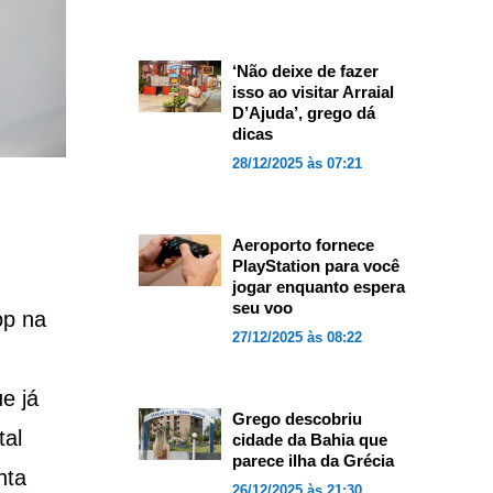
‘Não deixe de fazer
isso ao visitar Arraial
D’Ajuda’, grego dá
dicas
28/12/2025 às 07:21
Aeroporto fornece
PlayStation para você
jogar enquanto espera
seu voo
op na
27/12/2025 às 08:22
e já
Grego descobriu
tal
cidade da Bahia que
parece ilha da Grécia
nta
26/12/2025 às 21:30