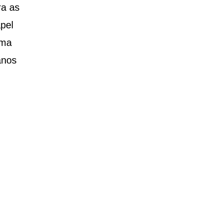
ra as
pel
uma
anos