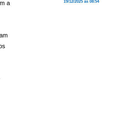
19/12/2025 às 08:54
em a
ham
os
e