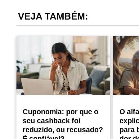
VEJA TAMBÉM:
Cuponomia: por que o
O alf
seu cashback foi
expli
reduzido, ou recusado?
para 
É confiável?
dor d