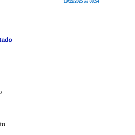
19/12/2025 às 08:54
itado
o
to.