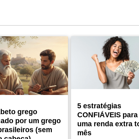
5 estratégias
abeto grego
CONFIÁVEIS para 
cado por um grego
uma renda extra t
brasileiros (sem
mês
e cabeça)