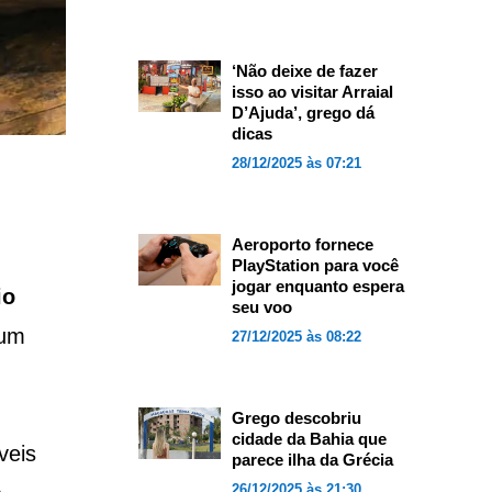
‘Não deixe de fazer
isso ao visitar Arraial
D’Ajuda’, grego dá
dicas
28/12/2025 às 07:21
Aeroporto fornece
PlayStation para você
jogar enquanto espera
io
seu voo
 um
27/12/2025 às 08:22
Grego descobriu
cidade da Bahia que
veis
parece ilha da Grécia
26/12/2025 às 21:30