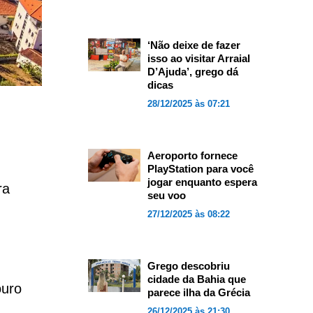
‘Não deixe de fazer
isso ao visitar Arraial
D’Ajuda’, grego dá
dicas
28/12/2025 às 07:21
Aeroporto fornece
PlayStation para você
jogar enquanto espera
ra
seu voo
27/12/2025 às 08:22
Grego descobriu
cidade da Bahia que
ouro
parece ilha da Grécia
26/12/2025 às 21:30