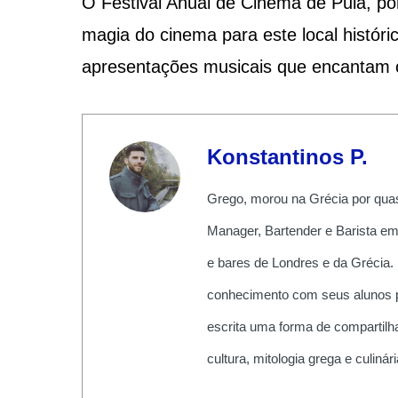
O Festival Anual de Cinema de Pula, po
magia do cinema para este local histór
apresentações musicais que encantam o
Konstantinos P.
Grego, morou na Grécia por quas
Manager, Bartender e Barista em
e bares de Londres e da Grécia.
conhecimento com seus alunos pe
escrita uma forma de compartilha
cultura, mitologia grega e culiná