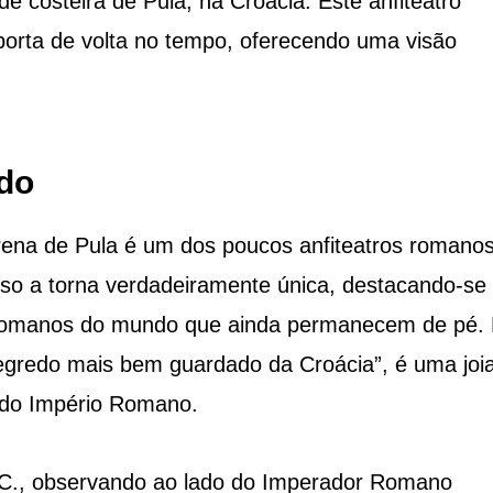
de costeira de Pula, na Croácia. Este anfiteatro
orta de volta no tempo, oferecendo uma visão
do
Arena de Pula é um dos poucos anfiteatros romano
Isso a torna verdadeiramente única, destacando-se
 romanos do mundo que ainda permanecem de pé. 
egredo mais bem guardado da Croácia”, é uma joi
r do Império Romano.
d.C., observando ao lado do Imperador Romano