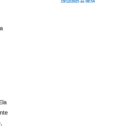
19/12/2025 às 08:54
ça
Ela
nte
,