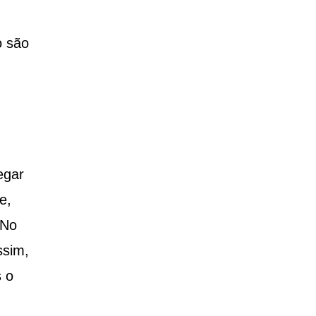
o são
egar
e,
 No
ssim,
 o