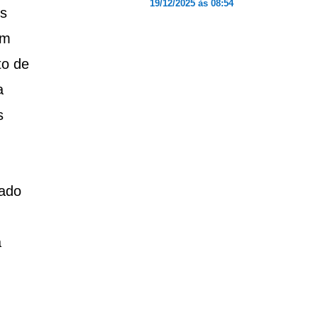
19/12/2025 às 08:54
es
um
to de
a
s
hado
a