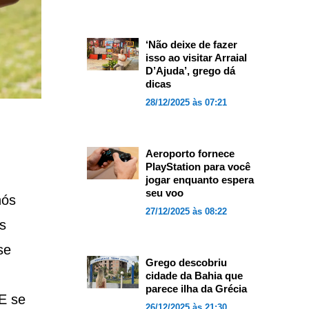
‘Não deixe de fazer
isso ao visitar Arraial
D’Ajuda’, grego dá
dicas
28/12/2025 às 07:21
Aeroporto fornece
PlayStation para você
jogar enquanto espera
seu voo
nós
27/12/2025 às 08:22
s
se
Grego descobriu
cidade da Bahia que
parece ilha da Grécia
E se
26/12/2025 às 21:30