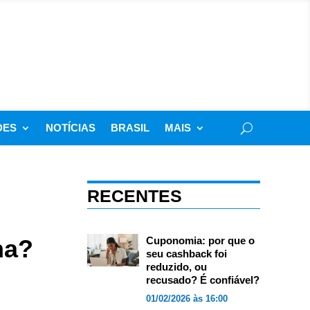
DES
NOTÍCIAS
BRASIL
MAIS
RECENTES
na?
Cuponomia: por que o
seu cashback foi
reduzido, ou
recusado? É confiável?
01/02/2026 às 16:00