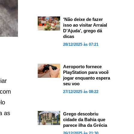
‘Não deixe de fazer
isso ao visitar Arraial
D’Ajuda’, grego dá
dicas
28/12/2025 às 07:21
Aeroporto fornece
PlayStation para você
jogar enquanto espera
iar
seu voo
 com
27/12/2025 às 08:22
lo
a as
Grego descobriu
cidade da Bahia que
parece ilha da Grécia
26/12/2025 às 21:30