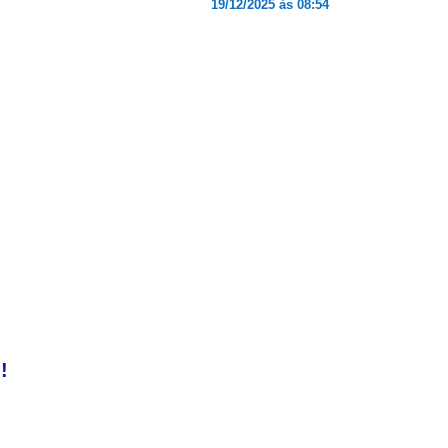
19/12/2025 às 08:54
!
!