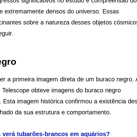
gressos significativos no estudo e compreensão do
s e extremamente densos do universo. Essas
cinantes sobre a natureza desses objetos cósmico
guir.
egro
er a primeira imagem direta de um buraco negro. 
on Telescope obteve imagens do buraco negro
 Esta imagem histórica confirmou a existência de
lhado da sua estrutura e comportamento.
s verá tubarões-brancos em aquários?