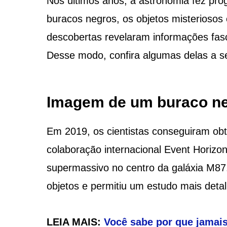
Nos últimos anos, a astronomia fez pro
buracos negros, os objetos misterioso
descobertas revelaram informações fas
Desse modo, confira algumas delas a se
Imagem de um buraco n
Em 2019, os cientistas conseguiram obt
colaboração internacional Event Horiz
supermassivo no centro da galáxia M87.
objetos e permitiu um estudo mais deta
LEIA MAIS:
Você sabe por que jamai