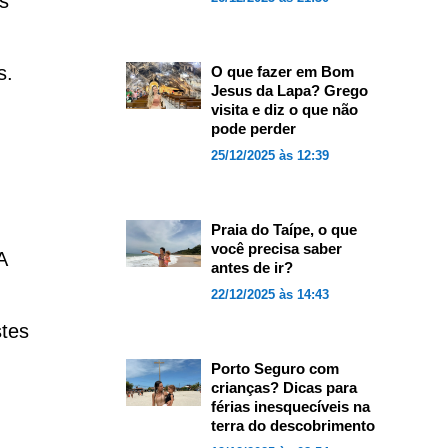
s
s.
O que fazer em Bom
Jesus da Lapa? Grego
visita e diz o que não
pode perder
25/12/2025 às 12:39
Praia do Taípe, o que
você precisa saber
A
antes de ir?
22/12/2025 às 14:43
stes
Porto Seguro com
crianças? Dicas para
férias inesquecíveis na
terra do descobrimento