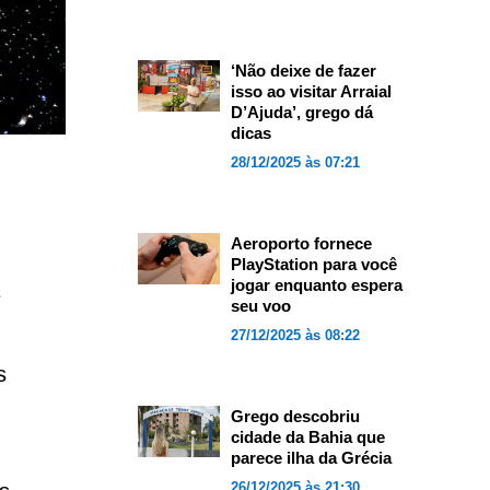
‘Não deixe de fazer
isso ao visitar Arraial
D’Ajuda’, grego dá
dicas
28/12/2025 às 07:21
Aeroporto fornece
PlayStation para você
jogar enquanto espera
e
seu voo
27/12/2025 às 08:22
s
Grego descobriu
cidade da Bahia que
parece ilha da Grécia
26/12/2025 às 21:30