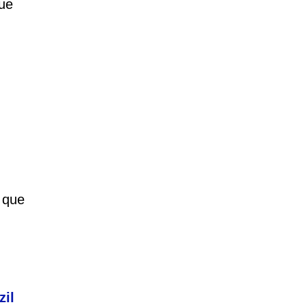
ue
,
 que
zil