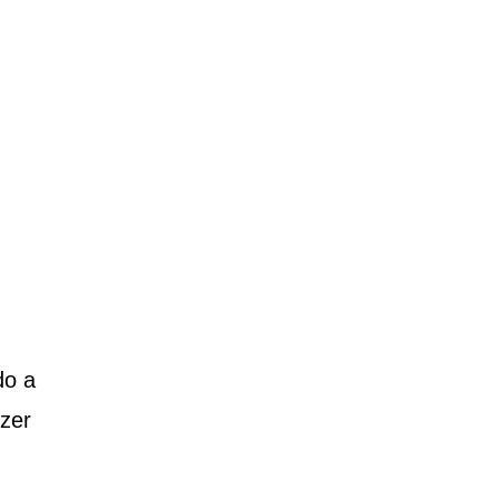
do a
zer