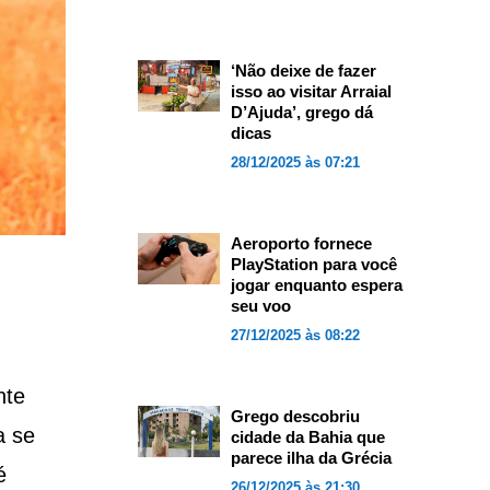
‘Não deixe de fazer
isso ao visitar Arraial
D’Ajuda’, grego dá
dicas
28/12/2025 às 07:21
Aeroporto fornece
PlayStation para você
jogar enquanto espera
seu voo
27/12/2025 às 08:22
nte
Grego descobriu
a se
cidade da Bahia que
parece ilha da Grécia
é
26/12/2025 às 21:30