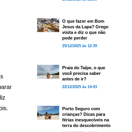
O que fazer em Bom
Jesus da Lapa? Grego
visita e diz o que não
pode perder
25/12/2025 às 12:39
Praia do Taípe, o que
você precisa saber
as
antes de ir?
parar
22/12/2025 às 14:43
iz
is.
Porto Seguro com
crianças? Dicas para
férias inesquecíveis na
terra do descobrimento