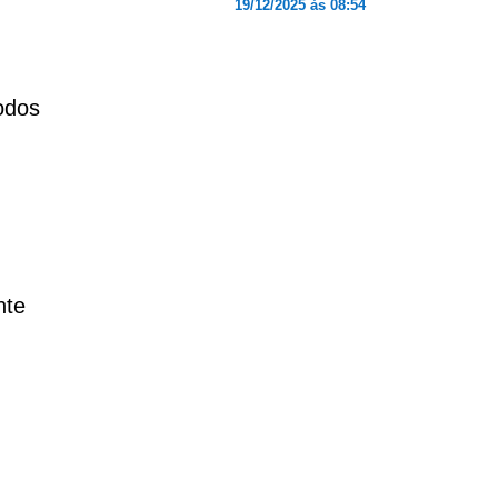
19/12/2025 às 08:54
m
odos
nte