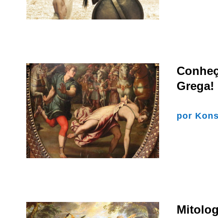
Conheça
Grega!
por
Kons
Mitolog