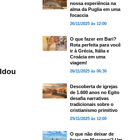
nossa experiência na
alma da Puglia em uma
focaccia
26/11/2025 às 12:00
O que fazer em Bari?
Rota perfeita para você
ir à Grécia, Itália e
Croácia em uma
viagem!
oldou
26/11/2025 às 06:30
Descoberta de igrejas
de 1.600 anos no Egito
desafia narrativas
tradicionais sobre o
cristianismo primitivo
25/11/2025 às 12:00
O que não deixar de
fazer em Maragogi? Um