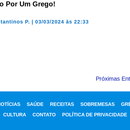
o Por Um Grego!
tantinos P.
|
03/03/2024 às 22:33
Próximas Ent
OTÍCIAS
SAÚDE
RECEITAS
SOBREMESAS
GR
CULTURA
CONTATO
POLÍTICA DE PRIVACIDADE