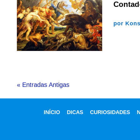
Contad
por
Kons
« Entradas Antigas
INÍCIO
DICAS
CURIOSIDADES
N