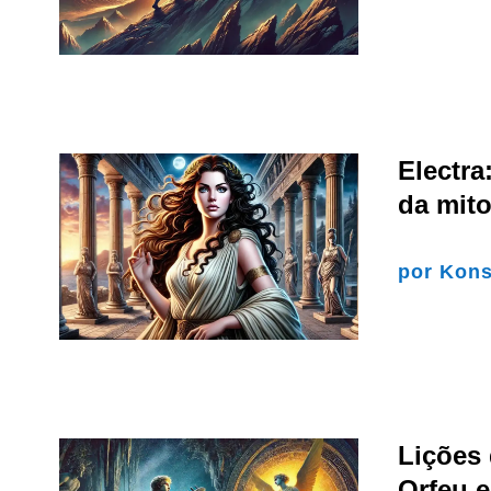
Electra
da mito
por
Kons
Lições
Orfeu e