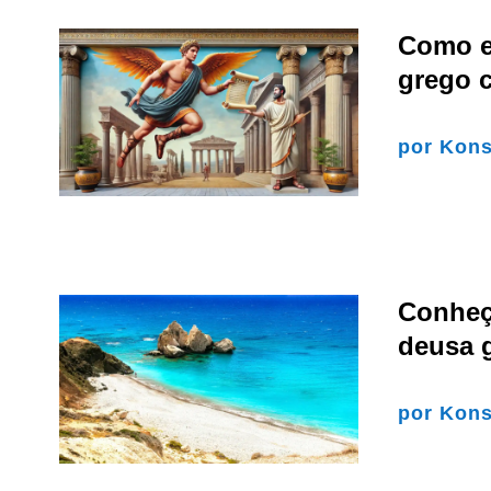
Como e
grego 
por
Kons
Conheç
deusa g
por
Kons