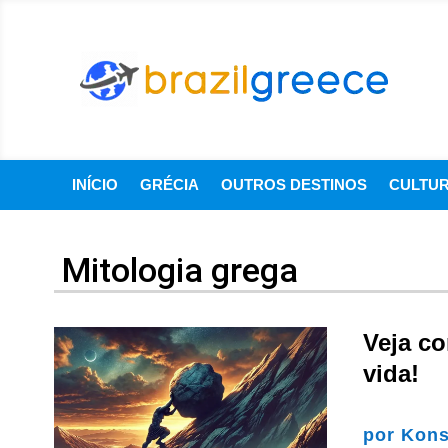
INÍCIO
GRÉCIA
OUTROS DESTINOS
CULTU
Mitologia grega
Veja co
vida!
por
Kons