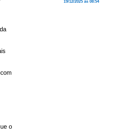
19/12/2025 às 08:54
ida
is
e com
que o