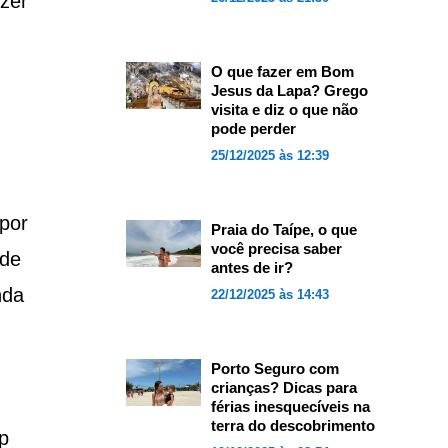
izer
O que fazer em Bom
Jesus da Lapa? Grego
visita e diz o que não
pode perder
25/12/2025 às 12:39
por
Praia do Taípe, o que
você precisa saber
 de
antes de ir?
nda
22/12/2025 às 14:43
Porto Seguro com
crianças? Dicas para
férias inesquecíveis na
terra do descobrimento
p