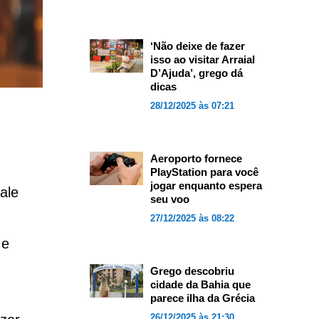
‘Não deixe de fazer
isso ao visitar Arraial
D’Ajuda’, grego dá
dicas
28/12/2025 às 07:21
Aeroporto fornece
PlayStation para você
jogar enquanto espera
ale
seu voo
27/12/2025 às 08:22
 e
Grego descobriu
cidade da Bahia que
parece ilha da Grécia
26/12/2025 às 21:30