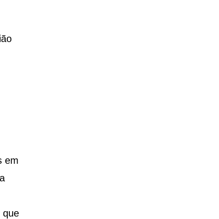
ião
s em
 a
que