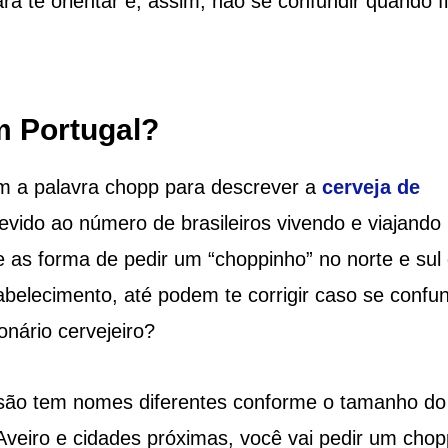
ra te orientar e, assim, não se confundir quando f
 Portugal?
m a palavra chopp para descrever a
cerveja de
ido ao número de brasileiros vivendo e viajando 
re as forma de pedir um “choppinho” no norte e sul
abelecimento, até podem te corrigir caso se confu
nário cervejeiro?
essão tem nomes diferentes conforme o tamanho do
Aveiro e cidades próximas, você vai pedir um chop