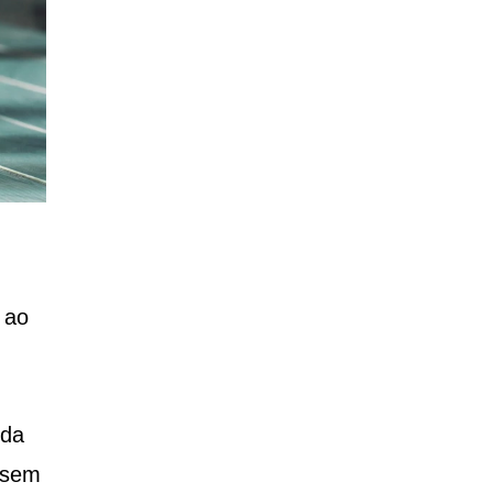
 ao
ida
e sem