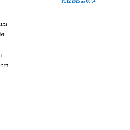
19/12/2025 às 08:54
zes
te.
m
com