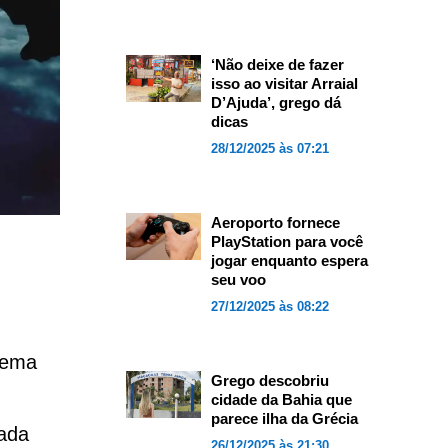
‘Não deixe de fazer
isso ao visitar Arraial
D’Ajuda’, grego dá
dicas
28/12/2025 às 07:21
Aeroporto fornece
PlayStation para você
jogar enquanto espera
seu voo
27/12/2025 às 08:22
lema
Grego descobriu
cidade da Bahia que
parece ilha da Grécia
ada
26/12/2025 às 21:30