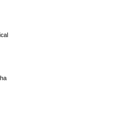
cal
lha