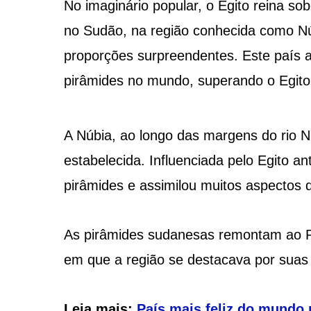
No imaginário popular, o Egito reina s
no Sudão, na região conhecida como Nú
proporções surpreendentes. Este país af
pirâmides no mundo, superando o Egito
A Núbia, ao longo das margens do rio N
estabelecida. Influenciada pelo Egito an
pirâmides e assimilou muitos aspectos d
As pirâmides sudanesas remontam ao Re
em que a região se destacava por suas 
Leia mais:
País mais feliz do mundo 