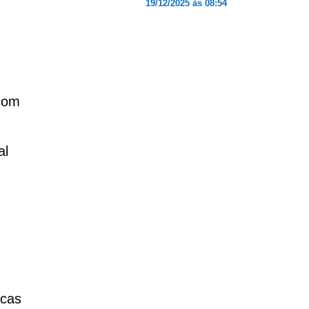
19/12/2025 às 08:54
com
al
icas