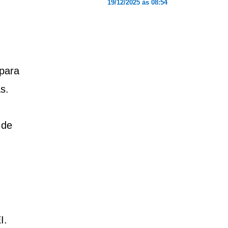
19/12/2025 às 08:54
para
s.
 de
I.