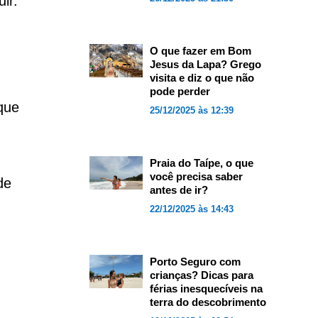
ir.
O que fazer em Bom
Jesus da Lapa? Grego
visita e diz o que não
pode perder
que
25/12/2025 às 12:39
Praia do Taípe, o que
você precisa saber
de
antes de ir?
22/12/2025 às 14:43
Porto Seguro com
crianças? Dicas para
férias inesquecíveis na
terra do descobrimento