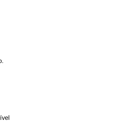
o.
ível