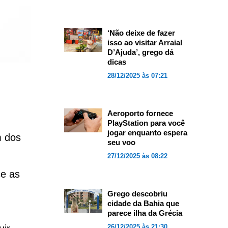
‘Não deixe de fazer
isso ao visitar Arraial
D’Ajuda’, grego dá
dicas
28/12/2025 às 07:21
Aeroporto fornece
PlayStation para você
jogar enquanto espera
m dos
seu voo
27/12/2025 às 08:22
se as
Grego descobriu
cidade da Bahia que
parece ilha da Grécia
26/12/2025 às 21:30