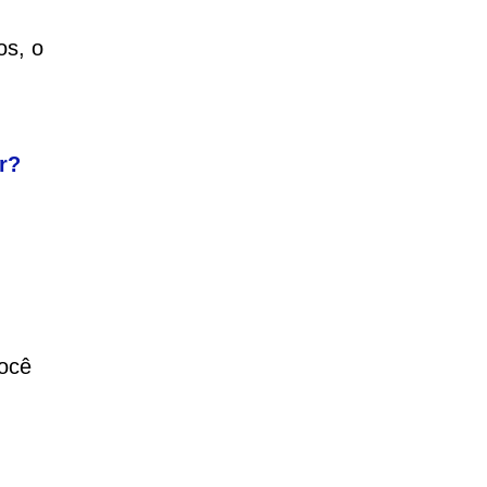
os, o
r?
você