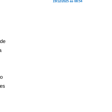
19/12/2025 às 08:54
ade
a
 o
des