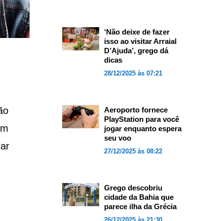
‘Não deixe de fazer
isso ao visitar Arraial
D’Ajuda’, grego dá
dicas
28/12/2025 às 07:21
ão
Aeroporto fornece
PlayStation para você
om
jogar enquanto espera
seu voo
ar
27/12/2025 às 08:22
Grego descobriu
cidade da Bahia que
parece ilha da Grécia
26/12/2025 às 21:30