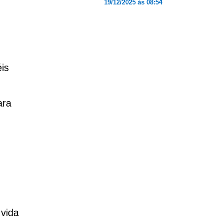
19/12/2025 às 08:54
is
ara
 vida