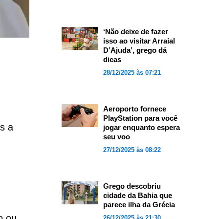
‘Não deixe de fazer
isso ao visitar Arraial
D’Ajuda’, grego dá
dicas
28/12/2025 às 07:21
Aeroporto fornece
PlayStation para você
s a
jogar enquanto espera
seu voo
27/12/2025 às 08:22
Grego descobriu
cidade da Bahia que
parece ilha da Grécia
o ou
26/12/2025 às 21:30