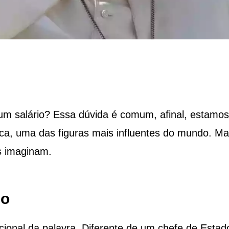
um salário? Essa dúvida é comum, afinal, estamos
ica, uma das figuras mais influentes do mundo. Ma
s imaginam.
io
cional da palavra. Diferente de um chefe de Estad