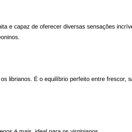
a e capaz de oferecer diversas sensações incrív
eoninos.
librianos. É o equilíbrio perfeito entre frescor, 
enos é mais, ideal para os virginianos.