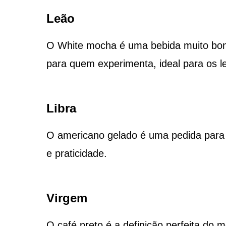
Leão
O White mocha é uma bebida muito bonit
para quem experimenta, ideal para os l
Libra
O americano gelado é uma pedida para os 
e praticidade.
Virgem
O café preto é a definição perfeita do m