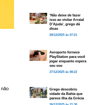
‘Não deixe de fazer
isso ao visitar Arraial
D’Ajuda’, grego dá
dicas
28/12/2025 às 07:21
Aeroporto fornece
PlayStation para você
jogar enquanto espera
seu voo
27/12/2025 às 08:22
 não
Grego descobriu
cidade da Bahia que
parece ilha da Grécia
26/12/2025 às 21:30