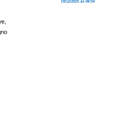
19/12/2025 às 08:54
ve,
gno