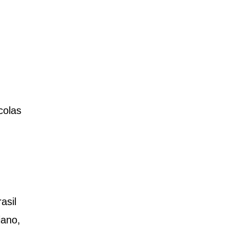
colas
asil
iano,