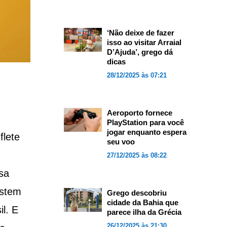
‘Não deixe de fazer
isso ao visitar Arraial
D’Ajuda’, grego dá
dicas
28/12/2025 às 07:21
Aeroporto fornece
PlayStation para você
jogar enquanto espera
flete
seu voo
27/12/2025 às 08:22
sa
istem
Grego descobriu
cidade da Bahia que
l. E
parece ilha da Grécia
26/12/2025 às 21:30