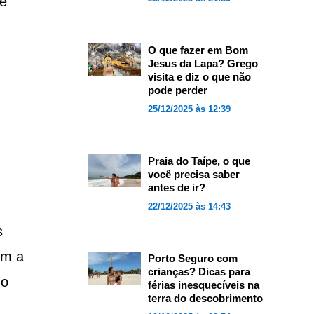
be
O que fazer em Bom
Jesus da Lapa? Grego
visita e diz o que não
pode perder
25/12/2025 às 12:39
Praia do Taípe, o que
você precisa saber
antes de ir?
22/12/2025 às 14:43
s
om a
Porto Seguro com
crianças? Dicas para
do
férias inesquecíveis na
terra do descobrimento