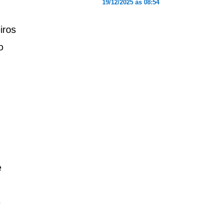
19/12/2025 às 08:54
iros
o
e
e