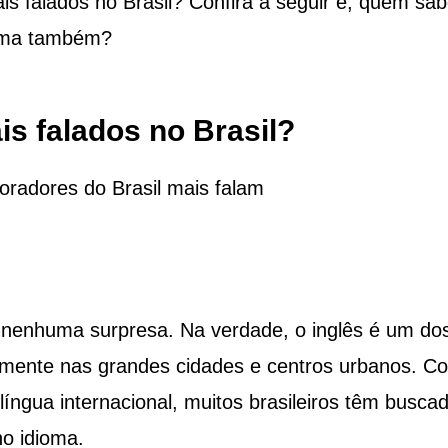
is falados no Brasil? Confira a seguir e, quem sa
ioma também?
s falados no Brasil?
oradores do Brasil mais falam
 nenhuma surpresa. Na verdade, o inglês é um do
palmente nas grandes cidades e centros urbanos. C
língua internacional, muitos brasileiros têm busca
no idioma.