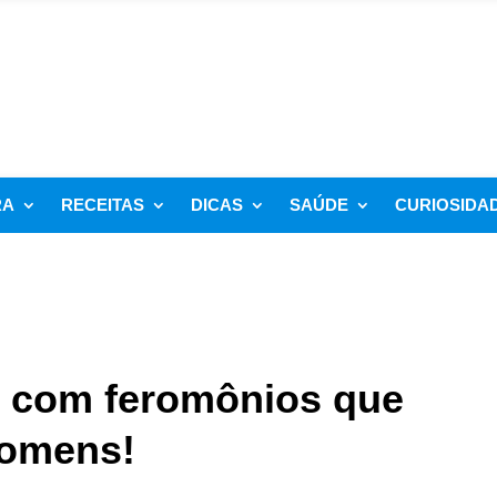
RA
RECEITAS
DICAS
SAÚDE
CURIOSIDA
s com feromônios que
omens!