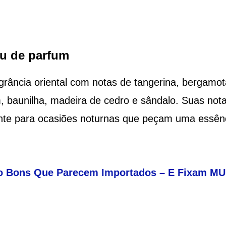
au de parfum
rância oriental com notas de tangerina, bergamot
m, baunilha, madeira de cedro e sândalo. Suas not
nte para ocasiões noturnas que peçam uma essên
ão Bons Que Parecem Importados – E Fixam MU