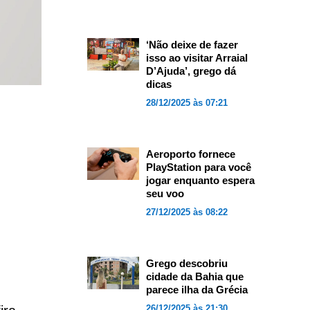
‘Não deixe de fazer
isso ao visitar Arraial
D’Ajuda’, grego dá
dicas
28/12/2025 às 07:21
Aeroporto fornece
PlayStation para você
jogar enquanto espera
seu voo
27/12/2025 às 08:22
Grego descobriu
cidade da Bahia que
parece ilha da Grécia
26/12/2025 às 21:30