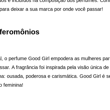
s e incluídos na composição dos perfumes. Conf
 para deixar a sua marca por onde você passar!
feromônios
l, o perfume Good Girl empodera as mulheres par
ar. A fragrância foi inspirada pela visão única de
na: ousada, poderosa e carismática. Good Girl é 
 feminina!