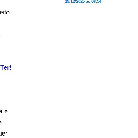
19/12/2025 às 08:54
eito
Ter!
a e
e
uer