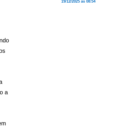
19/12/2025 às 08:54
undo
os
a
o a
 em