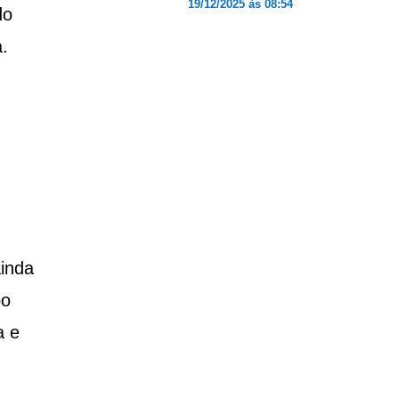
19/12/2025 às 08:54
do
.
ainda
po
a e