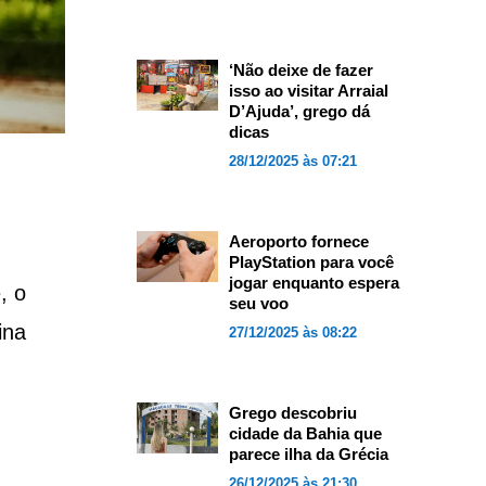
‘Não deixe de fazer
isso ao visitar Arraial
D’Ajuda’, grego dá
dicas
28/12/2025 às 07:21
Aeroporto fornece
PlayStation para você
jogar enquanto espera
, o
seu voo
ina
27/12/2025 às 08:22
Grego descobriu
cidade da Bahia que
parece ilha da Grécia
26/12/2025 às 21:30