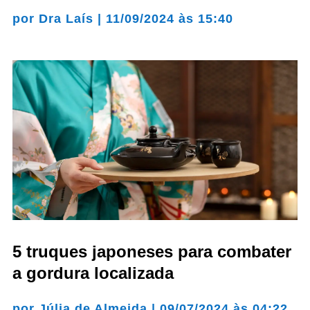
por
Dra Laís
|
11/09/2024 às 15:40
5 truques japoneses para combater
a gordura localizada
por
Júlia de Almeida
|
09/07/2024 às 04:22