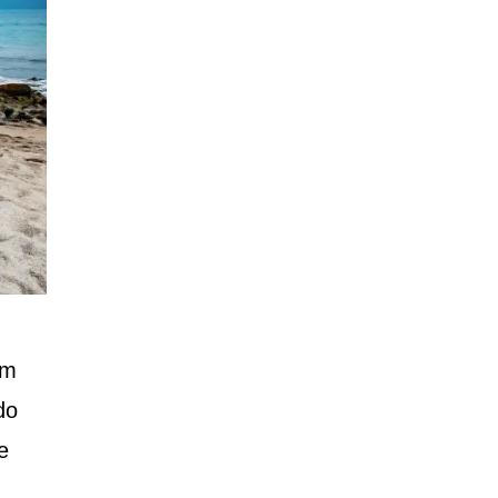
um
do
e