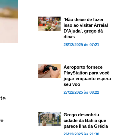
‘Não deixe de fazer
isso ao visitar Arraial
D’Ajuda’, grego dá
dicas
28/12/2025 às 07:21
Aeroporto fornece
PlayStation para você
jogar enquanto espera
seu voo
27/12/2025 às 08:22
de
Grego descobriu
se
cidade da Bahia que
parece ilha da Grécia
26/12/2025 às 21:30