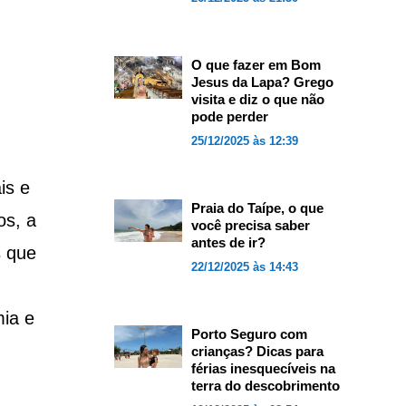
O que fazer em Bom
Jesus da Lapa? Grego
visita e diz o que não
pode perder
25/12/2025 às 12:39
is e
Praia do Taípe, o que
os, a
você precisa saber
antes de ir?
s que
22/12/2025 às 14:43
ia e
Porto Seguro com
crianças? Dicas para
férias inesquecíveis na
terra do descobrimento