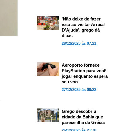
‘Não deixe de fazer
isso ao visitar Arraial
D’Ajuda’, grego dá
dicas
28/12/2025 às 07:21
Aeroporto fornece
PlayStation para você
jogar enquanto espera
seu voo
27/12/2025 às 08:22
e
Grego descobriu
cidade da Bahia que
parece ilha da Grécia
26/12/2025 às 21:30